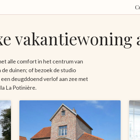
C
xe vakantiewoning 
met alle comfort in het centrum van
n de duinen; of bezoek de studio
n een deugddoend verlof aan zee met
la La Potinière.