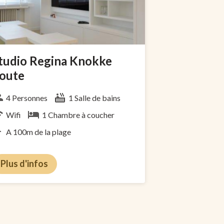
tudio Regina Knokke
oute
4 Personnes
1 Salle de bains
Wifi
1 Chambre à coucher
A 100m de la plage
Plus d'infos