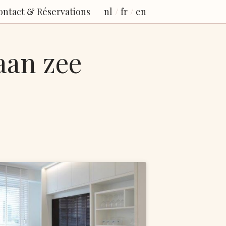
ontact & Réservations
nl
fr
en
aan zee