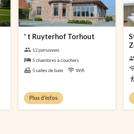
' t Ruyterhof Torhout
S
Z
12 personnes
5 chambres à couchers
5 salles de bain
Wifi
Plus d'infos