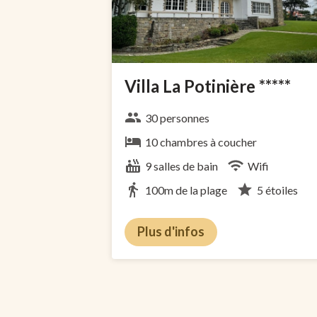
Villa La Potinière *****
30 personnes
10 chambres à coucher
9 salles de bain
Wifi
100m de la plage
5 étoiles
Plus d'infos